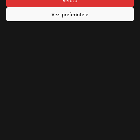
CUI: RO 4893889
Refuza
Nr.Reg.Com: J08/2419/1993
Vezi preferintele
Telefon
+4 0723 251 735
Email
office@detunata.ro
sales@detunata.ro
sesizari@detunata.ro
Info
Politica de confidentialitate
Despre cookie-uri