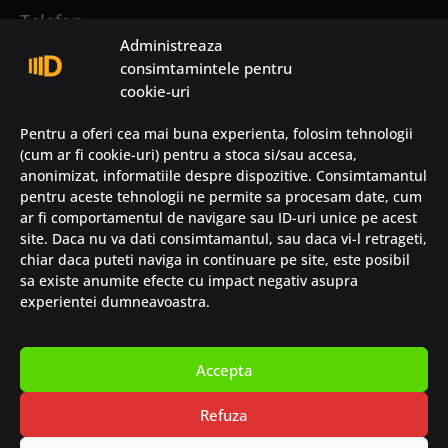
Telefon
Administreaza
consimtamintele pentru
+4 0723 251 735
cookie-uri
Email
Pentru a oferi cea mai buna experienta, folosim tehnologii
(cum ar fi cookie-uri) pentru a stoca si/sau accesa,
anonimizat, informatiile despre dispozitive. Consimtamantul
office@detunata.ro
pentru aceste tehnologii ne permite sa procesam date, cum
sales@detunata.ro
ar fi comportamentul de navigare sau ID-uri unice pe acest
site. Daca nu va dati consimtamantul, sau daca vi-l retrageti,
sesizari@detunata.ro
chiar daca puteti naviga in continuare pe site, este posibil
sa existe anumite efecte cu impact negativ asupra
Info
experientei dumneavoastra.
Politica de confidentialitate
Accepta
Despre cookie-uri
Termeni și condiții
Refuza